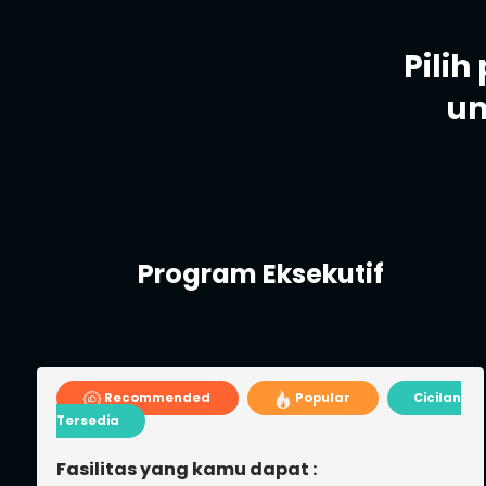
Pili
un
Program Online Class
Most Wanted
Cicilan Tersedia
Fasilitas yang kamu dapat :