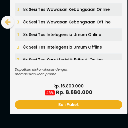
8x Sesi Tes Wawasan Kebangsaan
8x Sesi Tes Intelegensia Umum
Previous
6x Sesi Tes Karakteristik Pribadi
2x Sesi Simulasi Tryout + Pembahasan
20+ Paket Tryout Berbasis CAT
Dapatkan diskon khusus dengan
1 Tahun Akses Video Pembelajaran
memasukan kode promo
Buku Materi Pokok (BMP) SKD 2024
Rp. 3.690.000
Rp. 2.690.000
27%
Voucher Tryout CAT Senilai 200.000
Beli Paket
Lihat Semua