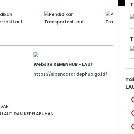
T
T
Website KEMENHUB - LAUT
https://sipencatar.dephub.go.id/
Ta
LA
SSAR
 LAUT DAN KEPELABUHAN