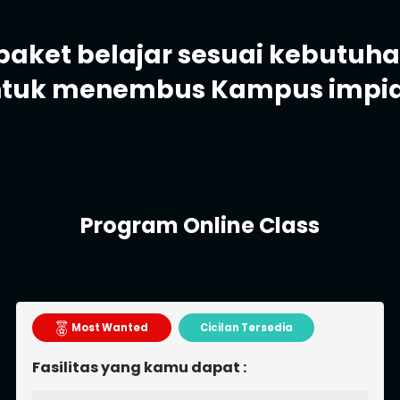
h paket belajar sesuai kebutuh
tuk menembus Kampus impi
Program Online Class 3
Bulan
Recommended
Cicilan Tersedia
Fasilitas yang kamu dapat :