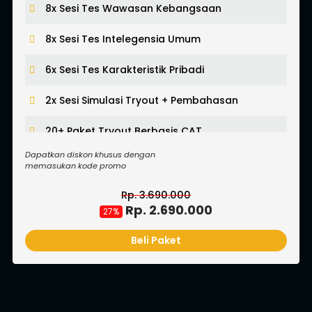
8x Sesi Tes Wawasan Kebangsaan
8x Sesi Tes Intelegensia Umum
6x Sesi Tes Karakteristik Pribadi
2x Sesi Simulasi Tryout + Pembahasan
20+ Paket Try Out Berbasis CAT
Dapatkan diskon khusus dengan
9x Sesi Live Pembahasan Tryout Eksklusif
memasukan kode promo
1 Tahun Akses Video Pembelajaran
Rp. 3.980.000
Rp. 2.980.000
25%
Buku Materi Pokok (BMP) SKD 2024
Beli Paket
Lihat Semua