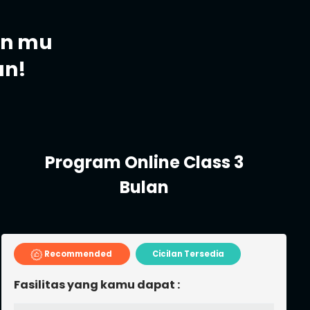
an mu
an!
Program Supercamp
Recommended
Popular
Cicilan
Tersedia
Fasilitas yang kamu dapat :