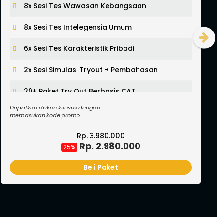
16x Sesi Tes Wawasan Kebangsaan Online
16x Sesi Tes Intelegensia Umum Online
N
12x Sesi Tes Karakteristik Pribadi Online
4x Sesi Simulasi Tryout + Pembahasan Online
8x Sesi Tes Wawasan Kebangsaan Offline
Dapatkan diskon khusus dengan
8x Sesi Tes Intelegensia Umum Offline
memasukan kode promo
6x Sesi Tes Karakteristik Pribadi Offline
Rp. 60.000.000
Rp. 41.680.000
31%
16x Sesi Tryout + Pembahasan TWK Offline
Beli Paket
Lihat Semua