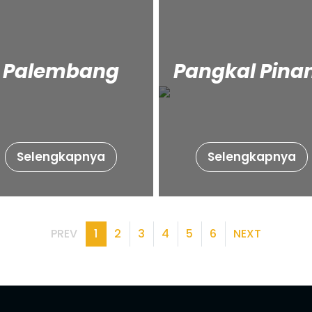
Palembang
Pangkal Pina
Selengkapnya
Selengkapnya
PREV
1
2
3
4
5
6
NEXT