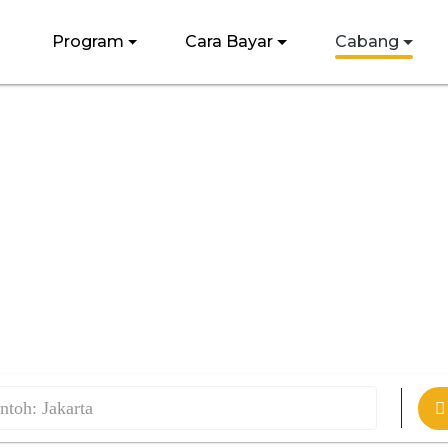
Program
Cara Bayar
Cabang
TEMUKAN LOKASI KAMU DISINI
Tulis lokasi kota kamu dibawah ini ya